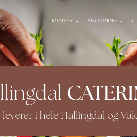
MENYER
ANLEDNING
CATER
llingdal
i leverer i hele Hallingdal og Val