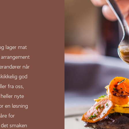
og lager mat
et arrangement
verandører når
kikkelig god
ler fra oss,
heller nyte
r en løsning
åre for
er det smaken