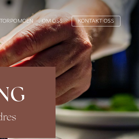
TORPOMOEN
OM OSS
KONTAKT OSS
ING
dres