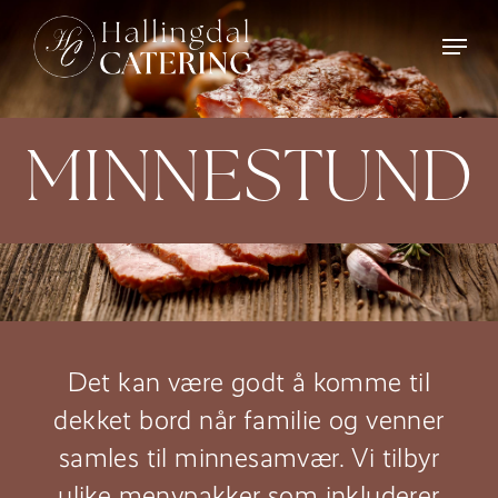
Skip
Menu
to
Close
main
Menu
content
MINNESTUND
Det kan være godt å komme til
dekket bord når familie og venner
samles til minnesamvær. Vi tilbyr
ulike menypakker som inkluderer